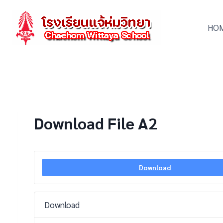
Skip
to
HO
content
Download File A2
Download
Download