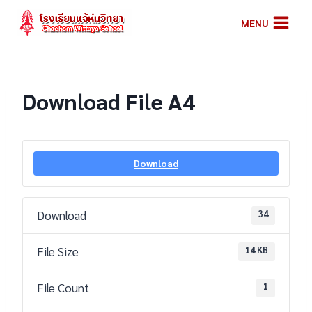
Skip
MENU
to
content
Download File A4
Download
Download
34
File Size
14 KB
File Count
1